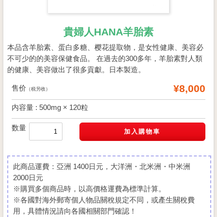
貴婦人HANA羊胎素
本品含羊胎素、蛋白多糖、樱花提取物，是女性健康、美容必
不可少的的美容保健食品。 在過去的300多年，羊胎素對人類
的健康、美容做出了很多貢獻。日本製造。
¥8,000
售价
（税另收）
内容量 : 500mg × 120粒
数量
此商品運費：亞洲 1400日元，大洋洲・北米洲・中米洲
2000日元
※購買多個商品時，以高價格運費為標準計算。
※各國對海外郵寄個人物品關稅規定不同，或產生關稅費
用，具體情況請向各國相關部門確認！