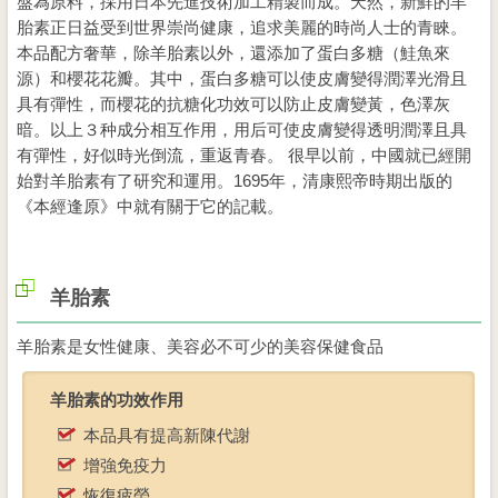
盤為原料，採用日本先進技術加工精製而成。天然，新鮮的羊
胎素正日益受到世界崇尚健康，追求美麗的時尚人士的青睞。
本品配方奢華，除羊胎素以外，還添加了蛋白多糖（鮭魚來
源）和櫻花花瓣。其中，蛋白多糖可以使皮膚變得潤澤光滑且
具有彈性，而櫻花的抗糖化功效可以防止皮膚變黃，色澤灰
暗。以上３种成分相互作用，用后可使皮膚變得透明潤澤且具
有彈性，好似時光倒流，重返青春。 很早以前，中國就已經開
始對羊胎素有了研究和運用。1695年，清康熙帝時期出版的
《本經逢原》中就有關于它的記載。
羊胎素
羊胎素是女性健康、美容必不可少的美容保健食品
羊胎素的功效作用
本品具有提高新陳代謝
增強免疫力
恢復疲勞