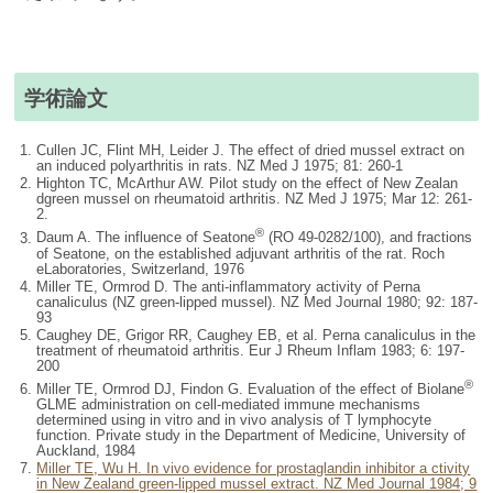
学術論文
Cullen JC, Flint MH, Leider J. The effect of dried mussel extract on
an induced polyarthritis in rats. NZ Med J 1975; 81: 260-1
Highton TC, McArthur AW. Pilot study on the effect of New Zealan
dgreen mussel on rheumatoid arthritis. NZ Med J 1975; Mar 12: 261-
2.
®
Daum A. The influence of Seatone
(RO 49-0282/100), and fractions
of Seatone, on the established adjuvant arthritis of the rat. Roch
eLaboratories, Switzerland, 1976
Miller TE, Ormrod D. The anti-inflammatory activity of Perna
canaliculus (NZ green-lipped mussel). NZ Med Journal 1980; 92: 187-
93
Caughey DE, Grigor RR, Caughey EB, et al. Perna canaliculus in the
treatment of rheumatoid arthritis. Eur J Rheum Inflam 1983; 6: 197-
200
®
Miller TE, Ormrod DJ, Findon G. Evaluation of the effect of Biolane
GLME administration on cell-mediated immune mechanisms
determined using in vitro and in vivo analysis of T lymphocyte
function. Private study in the Department of Medicine, University of
Auckland, 1984
Miller TE, Wu H. In vivo evidence for prostaglandin inhibitor a ctivity
in New Zealand green-lipped mussel extract. NZ Med Journal 1984; 9