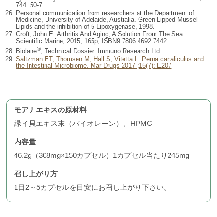
744: 50-7
Personal communication from researchers at the Department of
Medicine, University of Adelaide, Australia. Green-Lipped Mussel
Lipids and the inhibition of 5-Lipoxygenase, 1998.
Croft, John E. Arthritis And Aging, A Solution From The Sea.
Scientific Marine, 2015, 165p, ISBN9 7806 4692 7442
®
Biolane
; Technical Dossier. Immuno Research Ltd.
Saltzman ET, Thomsen M, Hall S, Vitetta L. Perna canaliculus and
the Intestinal Microbiome. Mar Drugs 2017 ;15(7): E207
モアナエキスの原材料
緑イ貝エキス末（バイオレーン）、HPMC
内容量
46.2g（308mg×150カプセル）1カプセル当たり245mg
召し上がり方
1日2～5カプセルを目安にお召し上がり下さい。