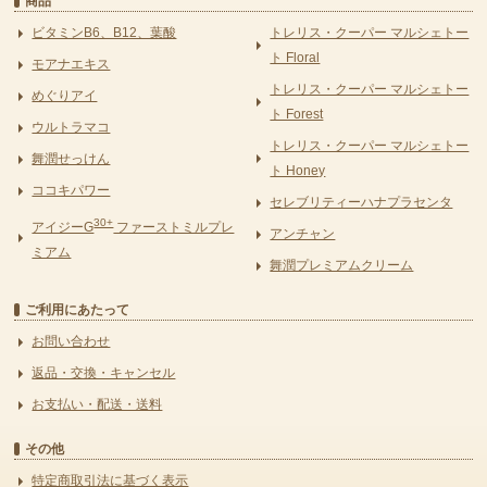
商品
ビタミンB6、B12、葉酸
トレリス・クーパー マルシェトー
ト Floral
モアナエキス
トレリス・クーパー マルシェトー
めぐりアイ
ト Forest
ウルトラマコ
トレリス・クーパー マルシェトー
舞潤せっけん
ト Honey
ココキパワー
セレブリティーハナプラセンタ
30+
アイジーG
ファーストミルプレ
アンチャン
ミアム
舞潤プレミアムクリーム
ご利用にあたって
お問い合わせ
返品・交換・キャンセル
お支払い・配送・送料
その他
特定商取引法に基づく表示