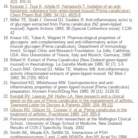
2(2): 101-11
Kosuge T, Tsuji K, Ishida H, Yamaguchi T. Isolation of an anti-
histaminic substance from green-lipped mussel (Perna canaliculus).
Chem Pharm Bull 1986; 34 (11): 4825-8
Miller TE, Dodd J, Ormrod DJ, Geddes R. Anti-inflammatory activi ty
of glycogen extracted from Perna canaliculus (NZ green-lipped
mussel). Agents Actions 1993; 38 (Special Conference issue): C139-
42
Knaus UG, Tubar A, Wagner H. Pharmacological properties of
glycogens: anti-complementary and anti-inflammatory action of
mussel glycogen (Perna canaliculus). Department of Immunology
Imm2, Scripps Clinic and Research Foundation, La Jolla, California,
USA. Also Universities of Trieste, Italy and Munich, Germany, 1990
Billard H. Extract of Perna Canaliculus (New Zealand green-lipped
mussel) in rheumatology. La Gazette Medicale 1985; 92 (7): 1-5
Couch RAF, Ormrod DJ, Miller TE, Watkins WB. Anti-inflammatory
activity infractionated extracts of green-lipped mussel. NZ Med J
1982; 95 (720): 803-6
Rainsford KD, Whitehouse MW. Gastroprotective and anti-
inflammatory properties of green lipped mussel (Perna canaliculus)
preparation. Arzneim Forsch/Drug Res 1980; 30 (11): 2128-32
Kendall RV, Lawson JW, Hurley LA. New research and a clinical
report on the use of Perna canaliculus in the management of arthritis.
Townsend Letter for Doctors & Patients 2000; 204: 99-111
Gibson RG, Gibson SL, Conway V, et al. Perna canaliculus in the
treatment of arthritis. Practitioner 1980; 224; 955-9
Personal communication from researchers at the Wellington Clinical
School,. University of Otago School of Medicine, New Zealand.
Results of COX-2 Specificity Study, 2002
Smith WL, Meade EA, DeWitt DL. Interactions of PGH
synthaseisozymes-1 and -2 with NSAIDs. Ann NY Acad Sci 1994;