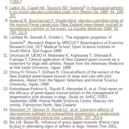
7:355-7
®
Larkin JG, Capell HA, Sturrock RD. Seatone
in rheumatoid arthritis:
a six-month placebo-controlled study. Ann Rheum Dis 1985; 44: 199-
201
Audeval B, Bouchacourt P. Double-blind, placebo-controlled study of
the mussel Perna canaliculus (New Zealand green-lipped mussel) in
gonarthrosis (arthritis of the knee). La Gazette Medicale 1986; 93
(38): 111-5
Lambert M, Semark A, Grobler L. The ergogenic properties of
®
Seatone
, Research Report by MRC/UCT Bioenergetics of Exercise
Research Unit, UCT Medical School, Sport Science Institute of
South Africa, 31st August 1998
Okumura M, UENO H, Watanabe K, Kadosawa T, Shimada K,
Fujinaga T. Clinical application of New Zealand green mussel as a
treatment for dogs with arthritis. Report from the Veterinary Medicine
at Hok kaido University, Japan, 1999
Orima H, Omura T, Kirihara N. Clinical effects of the extract of the
New Zealand green-lipped mussel on dogs and cats with joint
diseases. Report from the Nippon Veterinary and Animal Science
University, Japan, 1998
Ankenbauer-Perkins K, Slacek B, Alexander A, et al. Final report on
the efficacy of green-lipped mussel extract in the management of
degenerative joint disease in dogs. Study no. AHSC-75353.
September 1999. Animal Health Sciences Centre, Massey Uni
versity, Palmerston North, New Zealand
Reginster JY, Deroisy R, Rovati LC, et al. Long-term effects of
glucosamine sulphate on osteoarthritis progression: a randomised,
placebo-controlled clinical trial. Lancet 2001; 357: 251-6
Bui LM, Bierer RL. Influence of green lipped mussels (Perna cana
liculus) in alleviating signs of arthritis in dogs. Veterin Ther 2001;