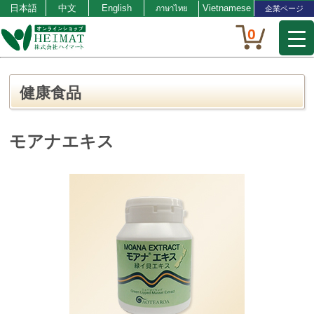
日本語
中文
English
Vietnamese
ภาษาไทย
企業ページ
0
健康食品
モアナエキス