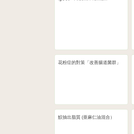
花粉症的對策「改善腸道菌群」
鮫抽出脂質 (亜麻仁油混合）