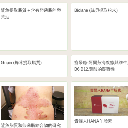
鯊魚提取脂質＋含有卵磷脂的卵
Biolane (綠貝提取粉末)
黃油
Gripin (舞茸提取脂質)
癡呆癥·阿爾茲海默癥與維生
B6,B12,葉酸的關聯性
貴婦人HANA羊胎素
鯊魚脂質和卵磷脂結合物的研究