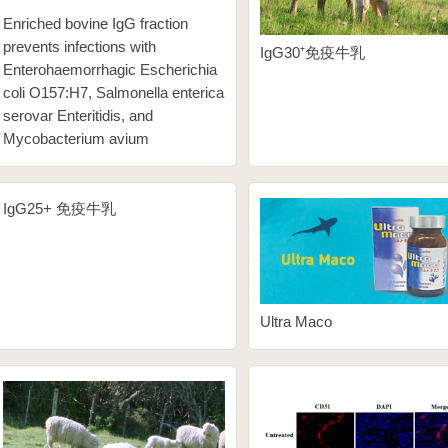
Enriched bovine IgG fraction
prevents infections with
IgG30⁺免疫牛乳
Enterohaemorrhagic Escherichia
coli O157:H7, Salmonella enterica
serovar Enteritidis, and
Mycobacterium avium
IgG25+ 免疫牛乳
Ultra Maco