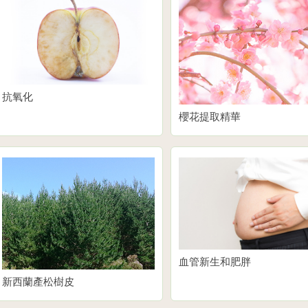
抗氧化
櫻花提取精華
血管新生和肥胖
新西蘭產松樹皮