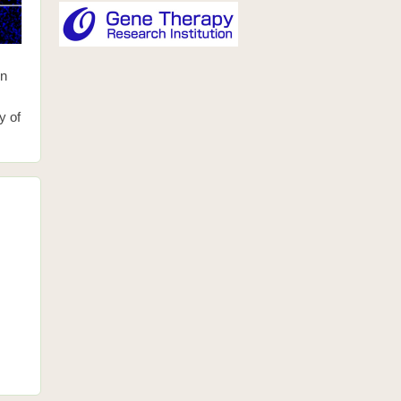
on
y of